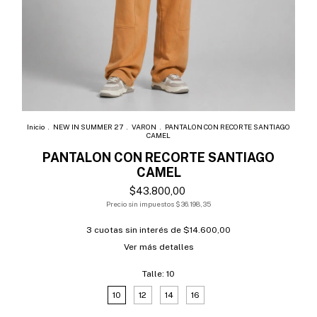
Inicio
.
NEW IN SUMMER 27
.
VARON
.
PANTALON CON RECORTE SANTIAGO
CAMEL
PANTALON CON RECORTE SANTIAGO
CAMEL
$43.800,00
Precio sin impuestos
$36.198,35
3
cuotas sin interés de
$14.600,00
Ver más detalles
Talle:
10
10
12
14
16