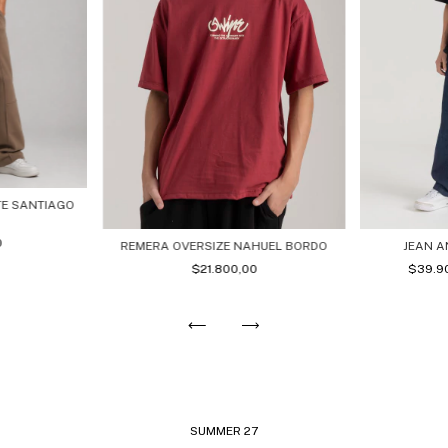
TE SANTIAGO
0
REMERA OVERSIZE NAHUEL BORDO
JEAN A
$21.800,00
$39.9
SUMMER 27