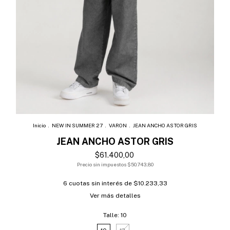
Inicio
.
NEW IN SUMMER 27
.
VARON
.
JEAN ANCHO ASTOR GRIS
JEAN ANCHO ASTOR GRIS
$61.400,00
Precio sin impuestos
$50.743,80
6
cuotas sin interés de
$10.233,33
Ver más detalles
Talle:
10