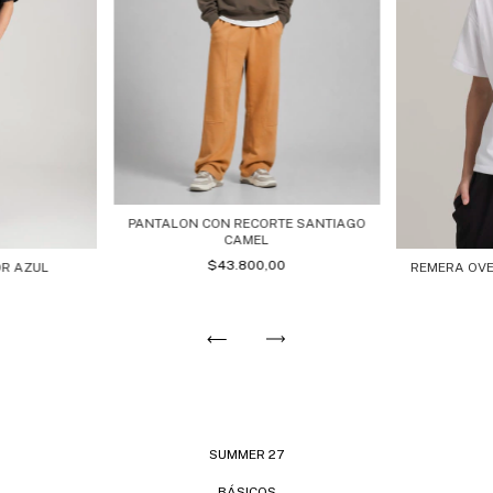
PANTALON CON RECORTE SANTIAGO
CAMEL
$43.800,00
OR AZUL
REMERA OVE
0
SUMMER 27
BÁSICOS