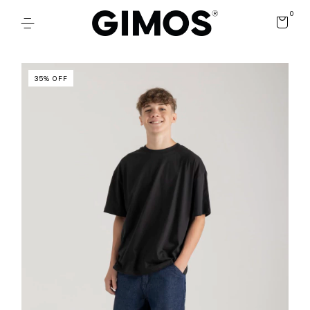
0
35
%
OFF