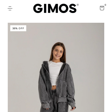
0
36
%
OFF