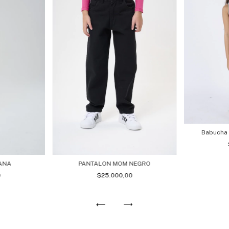
Babucha
IANA
PANTALON MOM NEGRO
0
$25.000,00