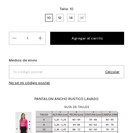
Talle:
10
10
12
14
16
Entregas para el CP:
Cambiar CP
Medios de envío
Calcular
No sé mi código postal
PANTALON ANCHO RUSTICO LAVADO