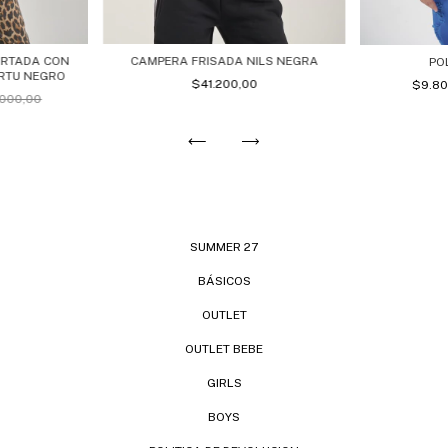
ORTADA CON
CAMPERA FRISADA NILS NEGRA
PO
RTU NEGRO
$41.200,00
$9.8
000,00
SUMMER 27
BÁSICOS
OUTLET
OUTLET BEBE
GIRLS
BOYS