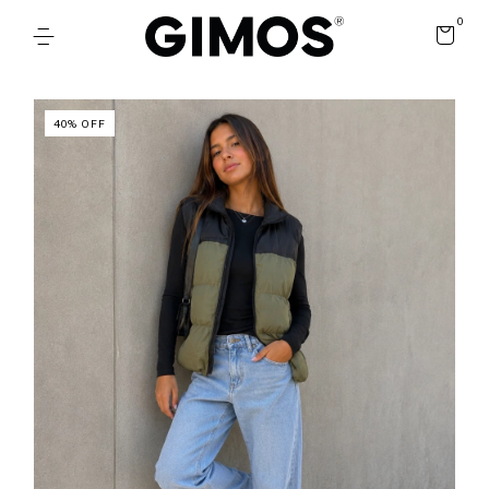
0
40
%
OFF