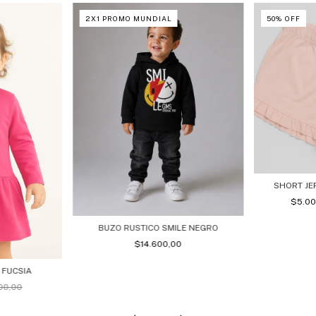
2X1 PROMO MUNDIAL
50
%
OFF
SHORT JE
$5.0
BUZO RUSTICO SMILE NEGRO
$14.600,00
 FUCSIA
700,00