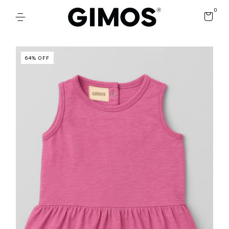
0
64
%
OFF