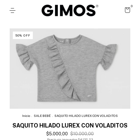
0
50
%
OFF
Inicio
.
SALE BEBÉ
.
SAQUITO HILADO LUREX CON VOLADITOS
SAQUITO HILADO LUREX CON VOLADITOS
$5.000,00
$10.000,00
Precio sin impuestos
$4.132,23