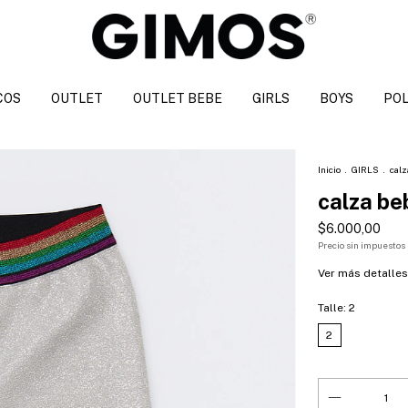
COS
OUTLET
OUTLET BEBE
GIRLS
BOYS
POL
Inicio
.
GIRLS
.
calz
calza be
$6.000,00
Precio sin impuestos
Ver más detalles
Talle:
2
2