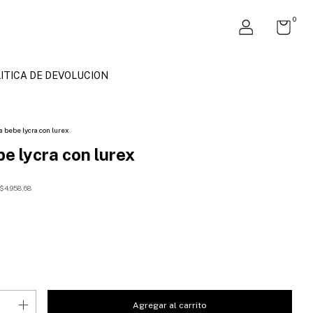
0
ITICA DE DEVOLUCION
a bebe lycra con lurex
be lycra con lurex
$4.958,68