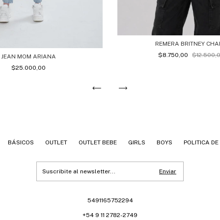
REMERA BRITNEY CH
$8.750,00
$12.500,
JEAN MOM ARIANA
$25.000,00
BÁSICOS
OUTLET
OUTLET BEBE
GIRLS
BOYS
POLITICA D
5491165752294
+54 9 11 2782-2749