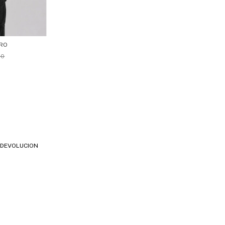
ARO
00
E DEVOLUCION