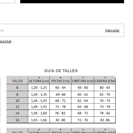
 CP:
Cambiar CP
Calcular
 postal