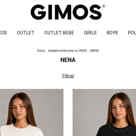
COS
OUTLET
OUTLET BEBE
GIRLS
BOYS
POL
Inicio
.
breadcrumbs.new-in-2025
.
NENA
NENA
Filtrar