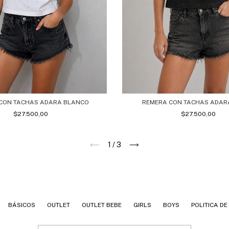
CON TACHAS ADARA BLANCO
REMERA CON TACHAS ADAR
$27.500,00
$27.500,00
1
/
3
BÁSICOS
OUTLET
OUTLET BEBE
GIRLS
BOYS
POLITICA D