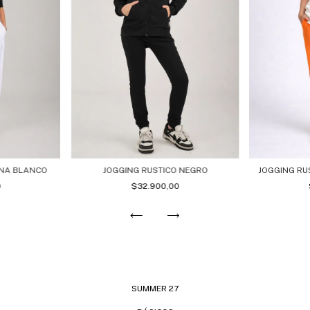
JOGGING RUSTICO NEGRO
JOGGING RU
ANA BLANCO
$32.900,00
0
SUMMER 27