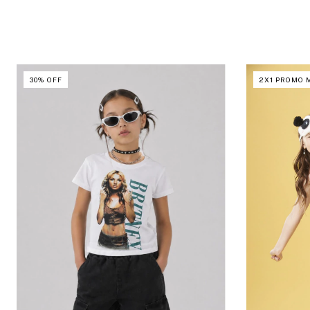
30
%
OFF
2X1 PROMO 