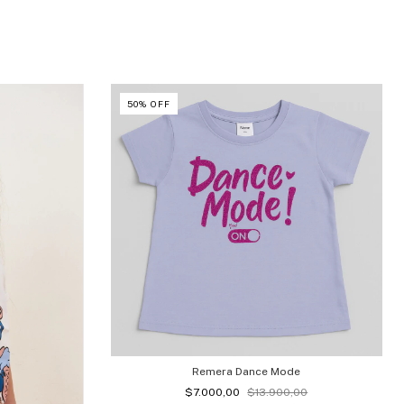
50
%
OFF
Remera Dance Mode
$7.000,00
$13.900,00