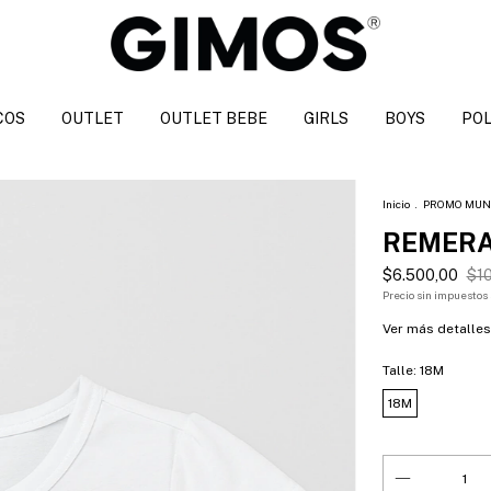
COS
OUTLET
OUTLET BEBE
GIRLS
BOYS
POL
Inicio
.
PROMO MUN
REMERA
$6.500,00
$10
Precio sin impuestos
Ver más detalles
Talle:
18M
18M