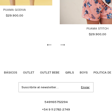
PIJAMA GODIVA
$29.900,00
PIJAMA STITCH
$29.900,00
BÁSICOS
OUTLET
OUTLET BEBE
GIRLS
BOYS
POLITICA D
5491165752294
+54 9 11 2782-2749