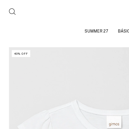
SUMMER 27
BÁSI
40
%
OFF