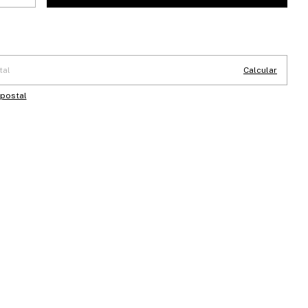
 CP:
Cambiar CP
Calcular
 postal