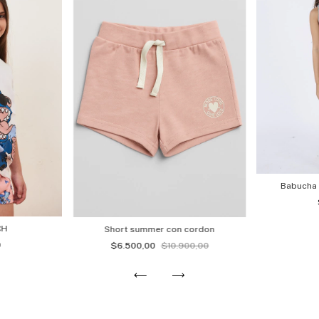
Babucha
CH
Short summer con cordon
0
$6.500,00
$10.900,00