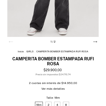
1
/
2
Inicio
.
GIRLS
.
CAMPERITA BOMBER ESTAMPADA RUFI ROSA
CAMPERITA BOMBER ESTAMPADA RUFI
ROSA
$29.900,00
Precio sin impuestos
$24.710,74
2
cuotas sin interés de
$14.950,00
Ver más detalles
Talle:
18m
18m
2
4
8