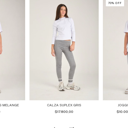
70
%
OFF
CALZA SUPLEX GRIS
IS MELANGE
JOGGI
$17.800,00
0
$10.0