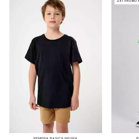
2X1 PROMO
R
REMERA BASICA NEGRA