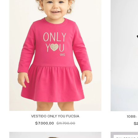
VESTIDO ONLY YOU FUCSIA
1088
$7.000,00
$11.700,00
$