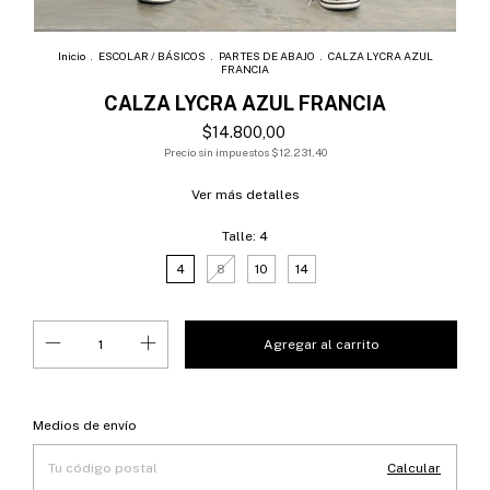
Inicio
.
ESCOLAR / BÁSICOS
.
PARTES DE ABAJO
.
CALZA LYCRA AZUL
FRANCIA
CALZA LYCRA AZUL FRANCIA
$14.800,00
Precio sin impuestos
$12.231,40
Ver más detalles
Talle:
4
4
8
10
14
Entregas para el CP:
Cambiar CP
Medios de envío
Calcular