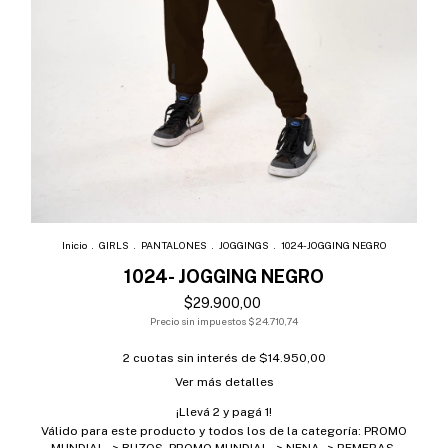
Inicio
.
GIRLS
.
PANTALONES
.
JOGGINGS
.
1024- JOGGING NEGRO
1024- JOGGING NEGRO
$29.900,00
Precio sin impuestos
$24.710,74
2
cuotas sin interés de
$14.950,00
Ver más detalles
¡Llevá 2 y pagá 1!
Válido para este producto y todos los de la categoría: PROMO
MUNDIAL -> BUZOS, PROMO MUNDIAL -> NENA -> REMERAS,