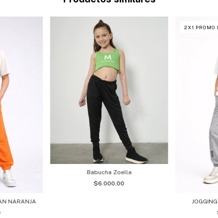
2X1 PROMO
Babucha Zoella
$6.000,00
MAN NARANJA
JOGGING
0