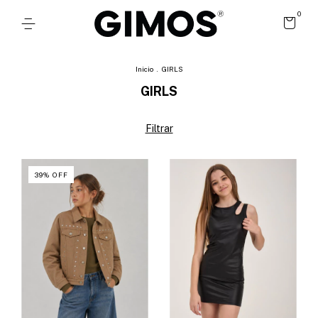
0
Inicio
.
GIRLS
GIRLS
Filtrar
39
%
OFF