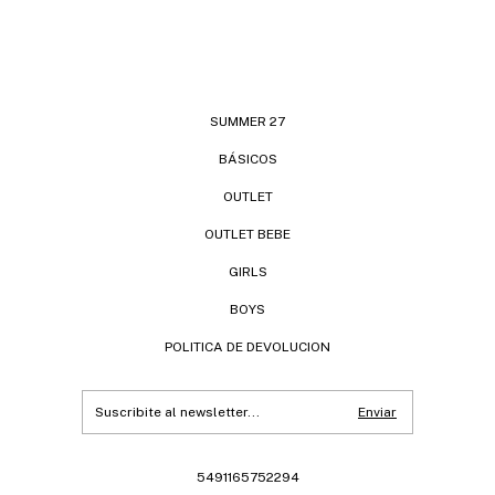
SUMMER 27
BÁSICOS
OUTLET
OUTLET BEBE
GIRLS
BOYS
POLITICA DE DEVOLUCION
5491165752294