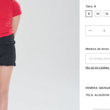
Talle:
8
8
10
12
Entregas para el
Medios de envío
No sé mi código
REMERA MANGA
TELA: ALGODON 