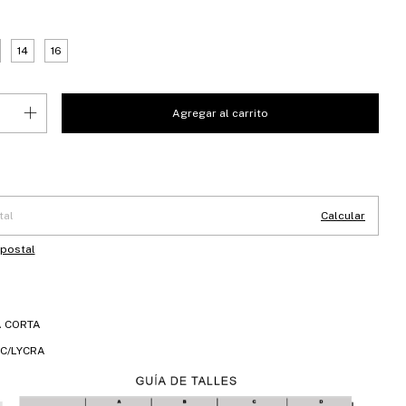
14
16
 CP:
Cambiar CP
Calcular
 postal
 CORTA
C/LYCRA