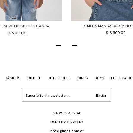
REMERA MANGA CORTA NEG
MERA WEEKEND LIFE BLANCA
$16.500,00
$25.000,00
BÁSICOS
OUTLET
OUTLET BEBE
GIRLS
BOYS
POLITICA D
5491165752294
+54 9 11 2782-2749
info@gimos.com.ar