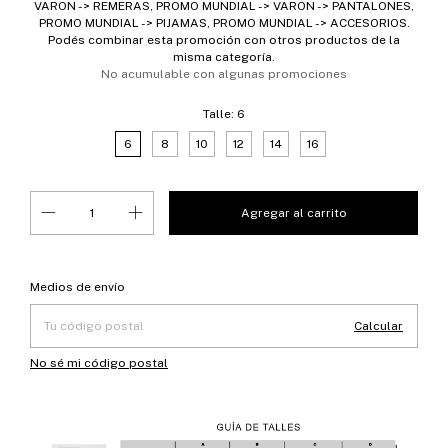
VARON -> REMERAS, PROMO MUNDIAL -> VARON -> PANTALONES,
PROMO MUNDIAL -> PIJAMAS, PROMO MUNDIAL -> ACCESORIOS.
Podés combinar esta promoción con otros productos de la
misma categoría.
No acumulable con algunas promociones
Talle:
6
6
8
10
12
14
16
Entregas para el CP:
Cambiar CP
Medios de envío
Calcular
No sé mi código postal