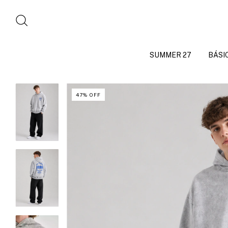
SUMMER 27
BÁSI
47
%
OFF