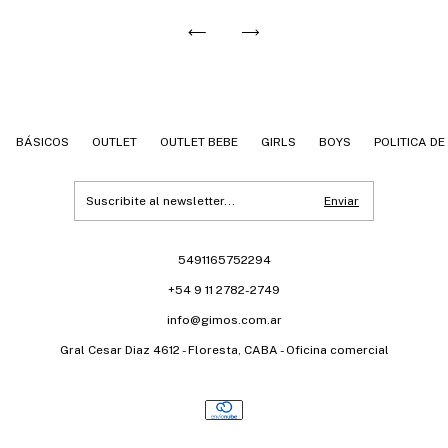
BÁSICOS
OUTLET
OUTLET BEBE
GIRLS
BOYS
POLITICA D
5491165752294
+54 9 11 2782-2749
info@gimos.com.ar
Gral Cesar Diaz 4612 - Floresta, CABA - Oficina comercial