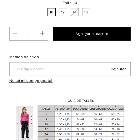
Talle:
10
10
12
14
16
Entregas para el CP:
Cambiar CP
Medios de envío
Calcular
No sé mi código postal