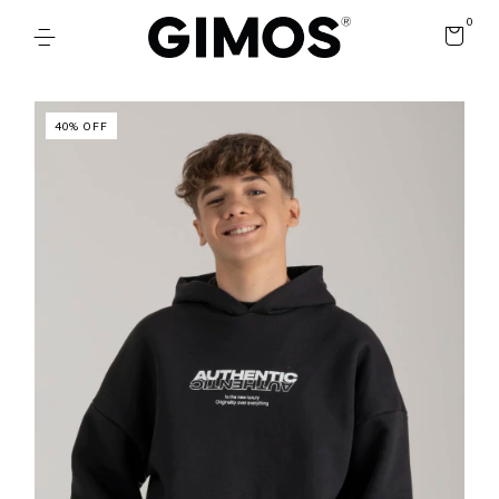
0
40
%
OFF