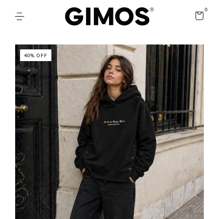
0
40
%
OFF