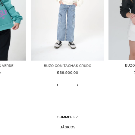
BUZO
 VERDE
BUZO CON TACHAS CRUDO
0
$39.900,00
SUMMER 27
BÁSICOS