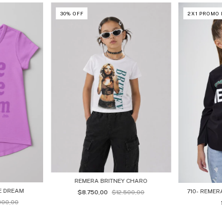
30
%
OFF
2X1 PROMO
REMERA BRITNEY CHARO
E DREAM
710- REMER
$8.750,00
$12.500,00
000,00