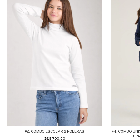
#4. COMBO UN
#2. COMBO ESCOLAR 2 POLERAS
+ P
$29.700,00