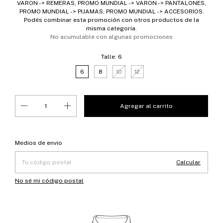
VARON -> REMERAS, PROMO MUNDIAL -> VARON -> PANTALONES,
PROMO MUNDIAL -> PIJAMAS, PROMO MUNDIAL -> ACCESORIOS.
Podés combinar esta promoción con otros productos de la
misma categoría.
No acumulable con algunas promociones
Talle:
6
6
8
10
12
Entregas para el CP:
Cambiar CP
Medios de envío
Calcular
No sé mi código postal