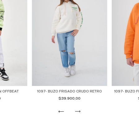
1097- BUZO FRISADO CRUDO RETRO
1097- BUZO 
N OFFBEAT
$39.900,00
0