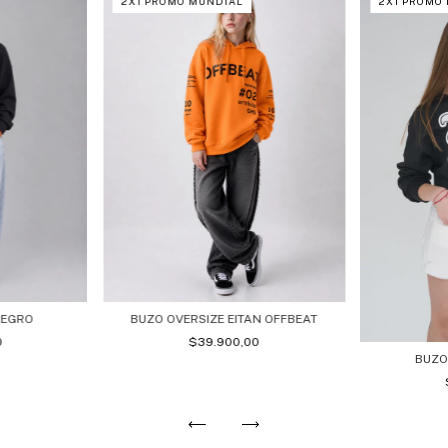
2X1 PROMO MUNDIAL
2X1 PROMO
NEGRO
BUZO OVERSIZE EITAN OFFBEAT
0
$39.900,00
BUZO